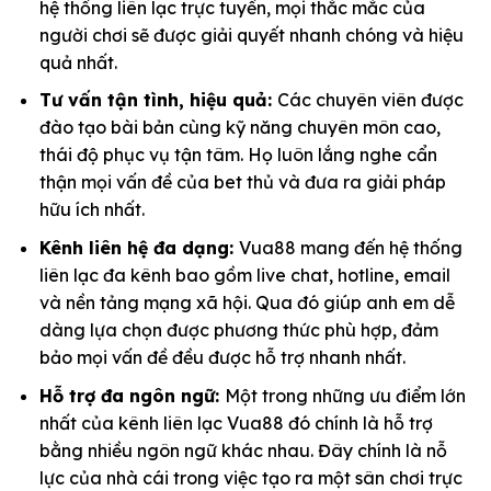
hệ thống liên lạc trực tuyến, mọi thắc mắc của
người chơi sẽ được giải quyết nhanh chóng và hiệu
quả nhất.
Tư vấn tận tình, hiệu quả:
Các chuyên viên được
đào tạo bài bản cùng kỹ năng chuyên môn cao,
thái độ phục vụ tận tâm. Họ luôn lắng nghe cẩn
thận mọi vấn đề của bet thủ và đưa ra giải pháp
hữu ích nhất.
Kênh liên hệ đa dạng:
Vua88 mang đến hệ thống
liên lạc đa kênh bao gồm live chat, hotline, email
và nền tảng mạng xã hội. Qua đó giúp anh em dễ
dàng lựa chọn được phương thức phù hợp, đảm
bảo mọi vấn đề đều được hỗ trợ nhanh nhất.
Hỗ trợ đa ngôn ngữ:
Một trong những ưu điểm lớn
nhất của kênh liên lạc Vua88 đó chính là hỗ trợ
bằng nhiều ngôn ngữ khác nhau. Đây chính là nỗ
lực của nhà cái trong việc tạo ra một sân chơi trực