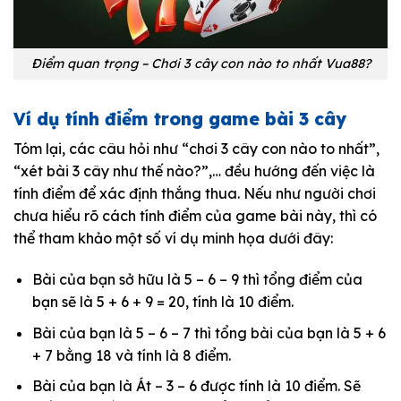
Điểm quan trọng – Chơi 3 cây con nào to nhất Vua88?
Ví dụ tính điểm trong game bài 3 cây
Tóm lại, các câu hỏi như “chơi 3 cây con nào to nhất”,
“xét bài 3 cây như thế nào?”,… đều hướng đến việc là
tính điểm để xác định thắng thua. Nếu như người chơi
chưa hiểu rõ cách tính điểm của game bài này, thì có
thể tham khảo một số ví dụ minh họa dưới đây:
Bài của bạn sở hữu là 5 – 6 – 9 thì tổng điểm của
bạn sẽ là 5 + 6 + 9 = 20, tính là 10 điểm.
Bài của bạn là 5 – 6 – 7 thì tổng bài của bạn là 5 + 6
+ 7 bằng 18 và tính là 8 điểm.
Bài của bạn là Át – 3 – 6 được tính là 10 điểm. Sẽ