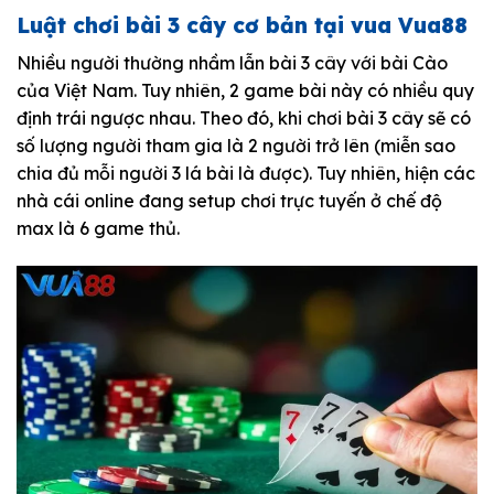
Luật chơi bài 3 cây cơ bản tại vua Vua88
Nhiều người thường nhầm lẫn bài 3 cây với bài Cào
của Việt Nam. Tuy nhiên, 2 game bài này có nhiều quy
định trái ngược nhau. Theo đó, khi chơi bài 3 cây sẽ có
số lượng người tham gia là 2 người trở lên (miễn sao
chia đủ mỗi người 3 lá bài là được). Tuy nhiên, hiện các
nhà cái online đang setup chơi trực tuyến ở chế độ
max là 6 game thủ.