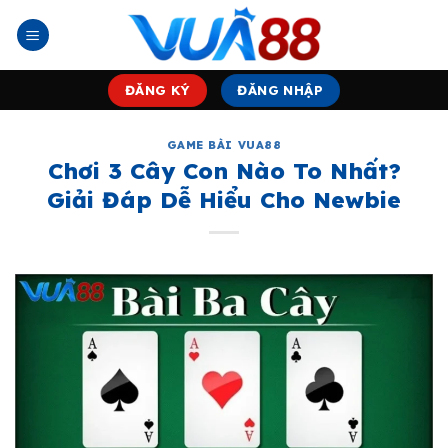
Bỏ
qua
nội
dung
ĐĂNG KÝ
ĐĂNG NHẬP
GAME BÀI VUA88
Chơi 3 Cây Con Nào To Nhất?
Giải Đáp Dễ Hiểu Cho Newbie