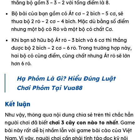
thắng bộ gồm 3 – 3 – 2 với tổng điểm là 8.
Bộ bài của bạn gồm có Át cơ – 2 bích – 5 cơ, sẽ
thua bộ 2 rô – 2 cơ – 4 bích. Mặc dù bằng số điểm
nhưng một bộ có Rô và một bộ có chất Cơ.
Khi bạn sở hữu bộ Át rô – 3 bích và 6 cơ thì thắng
được bộ 2 bích – 2 cơ – 6 rô. Trong trường hợp này,
hai bộ có cùng điểm, cùng chất nhưng Át rô sẽ lớn
hơn 6 rô.
Hạ Phỏm Là Gì? Hiểu Đúng Luật
Chơi Phỏm Tại Vua88
Kết luận
Như vậy, thông qua nội dung chia sẻ trên thì chắc hẳn
người chơi đã biết
chơi 3 cây con nào to nhất
. Game
bài này rất dễ bị nhầm lẫn với game bài cào của Việt
Nam. Vì vậy, người chơi cần phải tỉnh táo đọc kỹ nội