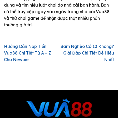
dung và tìm hiểu luật chơi do nhà cái ban hành. Bạn
có thể truy cập ngay vào ngày trang nhà cái Vua88
và thử chơi game để nhận được thật nhiều phần
thưởng giá trị.
Hướng Dẫn Nạp Tiền
Sâm Nghèo Có 10 Không?
Vua88 Chi Tiết Từ A – Z
Giải Đáp Chi Tiết Dễ Hiểu
Cho Newbie
Nhất