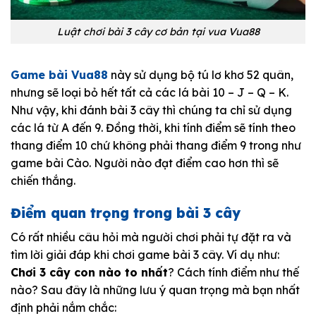
Luật chơi bài 3 cây cơ bản tại vua Vua88
Game bài Vua88
này sử dụng bộ tú lơ khơ 52 quân,
nhưng sẽ loại bỏ hết tất cả các lá bài 10 – J – Q – K.
Như vậy, khi đánh bài 3 cây thì chúng ta chỉ sử dụng
các lá từ A đến 9. Đồng thời, khi tính điểm sẽ tính theo
thang điểm 10 chứ không phải thang điểm 9 trong như
game bài Cào. Người nào đạt điểm cao hơn thì sẽ
chiến thắng.
Điểm quan trọng trong bài 3 cây
Có rất nhiều câu hỏi mà người chơi phải tự đặt ra và
tìm lời giải đáp khi chơi game bài 3 cây. Ví dụ như:
Chơi 3 cây con nào to nhất
? Cách tính điểm như thế
nào? Sau đây là những lưu ý quan trọng mà bạn nhất
định phải nắm chắc: