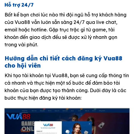
Hỗ trợ 24/7
Bất kể bạn chơi lúc nào thì đội ngũ hỗ trợ khách hàng
của Vua88 vẫn luôn sẵn sàng 24/7 qua live chat,
email hoặc hotline. Gặp trục trặc gì từ game, tài
khoản đến giao dịch đều sẽ được xử lý nhanh gọn
trong vài phút.
Hướng dẫn chi tiết cách đăng ký Vua88
cho hội viên
Khi tạo tài khoản tại Vua88, bạn sẽ cung cấp thông tin
cá nhanh và thực hiện một số bước để đảm bảo tài
khoản của bạn được tạo thành công. Dưới đây là các
bước thực hiện đăng ký tài khoản: