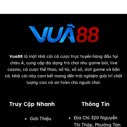
Vua88
là một nhà cái cá cược trực tuyến hàng đầu tại
châu Á, cung cấp đa dạng trò chơi như game bài, live
casino, cá cược thể thao, nổ hũ, xổ số, slot game và bắn
cá.
Nhà cái này cam kết mang đến trải nghiệm giải trí chất
lượng cao và an toàn cho người chơi.
Truy Cập Nhanh
Thông Tin
Địa Chỉ:
320 Nguyễn
Giới Thiệu
Thị Thập, Phường Tân