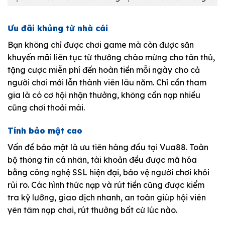
Ưu đãi khủng từ nhà cái
Bạn không chỉ được chơi game mà còn được săn
khuyến mãi liên tục từ thưởng chào mừng cho tân thủ,
tặng cược miễn phí đến hoàn tiền mỗi ngày cho cả
người chơi mới lẫn thành viên lâu năm. Chỉ cần tham
gia là có cơ hội nhận thưởng, không cần nạp nhiều
cũng chơi thoải mái.
Tính bảo mật cao
Vấn đề bảo mật là ưu tiên hàng đầu tại Vua88. Toàn
bộ thông tin cá nhân, tài khoản đều được mã hóa
bằng công nghệ SSL hiện đại, bảo vệ người chơi khỏi
rủi ro. Các hình thức nạp và rút tiền cũng được kiểm
tra kỹ lưỡng, giao dịch nhanh, an toàn giúp hội viên
yên tâm nạp chơi, rút thưởng bất cứ lúc nào.