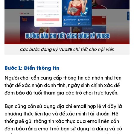
Các bước đăng ký Vua88 chi tiết cho hội viên
Bước 1: Điền thông tin
Người chơi cần cung cấp thông tin cá nhân như tên
thật để xác nhận danh tính, ngày sinh chính xác để
đảm bảo đủ tuổi tham gia các trò chơi trực tuyến.
Bạn cũng cần sử dụng địa chỉ email hợp lệ vì đây là
phương thức liên lạc và để xác minh tài khoản. Hệ
thống sẽ gửi thông tin xác thực qua email nên cần
đảm bảo rằng email mà bạn sử dụng là đúng và có