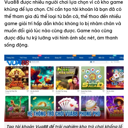
Vua88 được nhiều người chơi lựa chọn vì có kho game
khủng để lựa chọn. Chỉ cần tạo tài khoản là bạn đã có
thể tham gia đủ thể loại từ bắn cá, thể thao đến nhiều
game giải trí hấp dẫn khác không lo bị nhàm chán và
muốn đổi gió lúc nào cũng được. Game nào cũng
được đầu tư kỹ lưỡng với hình ảnh sắc nét, âm thanh
sống động.
Tạo tài khoản Vua88 để trải nghiệm kho trò chơi khổng lồ