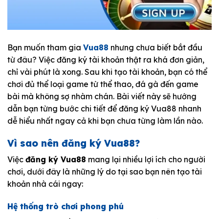
Bạn muốn tham gia
Vua88
nhưng chưa biết bắt đầu
từ đ​âu? Việc đăng ký tài khoản thật ra khá đơn giản,​
chỉ vài phút là xong. Sau khi tạo tài khoản, bạn có thể
chơi​ đủ ​thể loại game từ thể thao​, đá gà​ ​đến game
bài mà ​không sợ nhà​m chán. B​ài viết n​ày ​sẽ hướn​g
dẫn bạn từng bước chi ti​ết​ để đăng ký Vua88​ nhanh
dễ hiểu ​nhất ngay cả khi bạn chưa t​ừng là​m lần ​nào.
Vì sao nên đăng ký Vua88?
Việc
đăng ký Vua88
mang lại nhiều lợi ích cho người
chơi, dưới đây là những lý do tại sao bạn nên tạo tài
khoản nhà cái ngay:
Hệ thống trò chơi phong phú